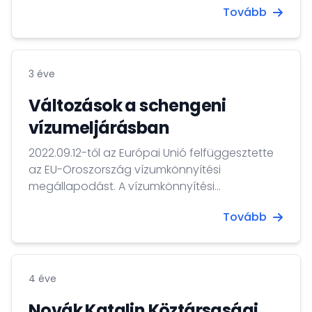
Tovább
és a Nemzeti Közszolgálati Egyetem szakmai
együttműködésének keretében valósít meg.
3 éve
Változások a schengeni
vízumeljárásban
2022.09.12-től az Európai Unió felfüggesztette
az EU-Oroszország vízumkönnyítési
megállapodást. A vízumkönnyítési
megállapodás felfüggesztése után a
Tovább
schengeni vízumkiadás a Vízumkódex előírásai
szerint zajlik.
4 éve
Novák Katalin Köztársasági