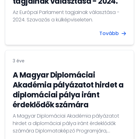
tagjainak választása - 2024.
Az Európai Parlament tagjainak választása -
2024. Szavazás a külképviseleten.
Tovább
3 éve
A Magyar Diplomáciai
Akadémia pályázatot hirdet a
diplomáciai pálya iránt
érdeklődők számára
A Magyar Diplomáciai Akadémia pályázatot
hirdet a diplomáciai pálya iránt érdeklődők
számára Diplomataképző Programjára,
amelyet a Külgazdasági és Külügyminisztérium