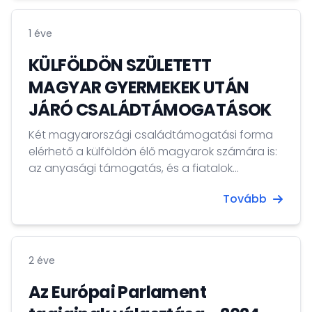
1 éve
KÜLFÖLDÖN SZÜLETETT
MAGYAR GYERMEKEK UTÁN
JÁRÓ CSALÁDTÁMOGATÁSOK
Két magyarországi családtámogatási forma
elérhető a külföldön élő magyarok számára is:
az anyasági támogatás, és a fiatalok
életkezdési támogatása.
Tovább
2 éve
Az Európai Parlament