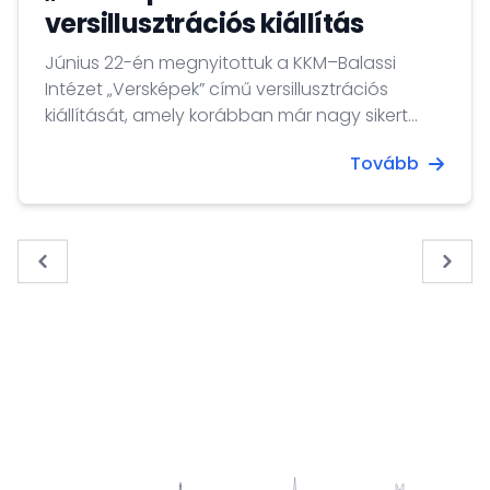
versillusztrációs kiállítás
Június 22-én megnyitottuk a KKM–Balassi
Intézet „Versképek” című versillusztrációs
kiállítását, amely korábban már nagy sikert
aratott többek között Szentpéterváron és
Tovább
Minszkben is.
« Previous
Next 