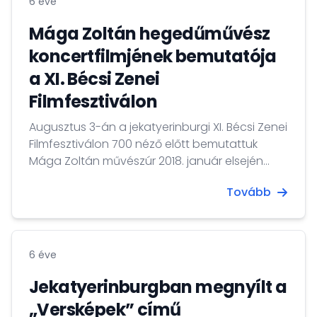
6 éve
Mága Zoltán hegedűművész
koncertfilmjének bemutatója
a XI. Bécsi Zenei
Filmfesztiválon
Augusztus 3-án a jekatyerinburgi XI. Bécsi Zenei
Filmfesztiválon 700 néző előtt bemutattuk
Mága Zoltán művészúr 2018. január elsején
adott X. Jubileumi Újévi Koncertjén készült
Tovább
filmet.
6 éve
Jekatyerinburgban megnyílt a
„Versképek” című