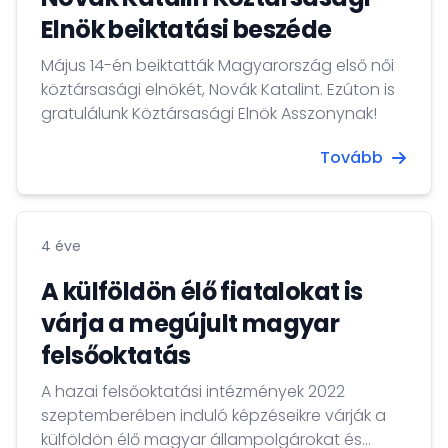
Elnök beiktatási beszéde
Május 14-én beiktatták Magyarország első női
köztársasági elnökét, Novák Katalint. Ezúton is
gratulálunk Köztársasági Elnök Asszonynak!
Tovább
4 éve
A külföldön élő fiatalokat is
várja a megújult magyar
felsőoktatás
A hazai felsőoktatási intézmények 2022
szeptemberében induló képzéseikre várják a
külföldön élő magyar állampolgárokat és