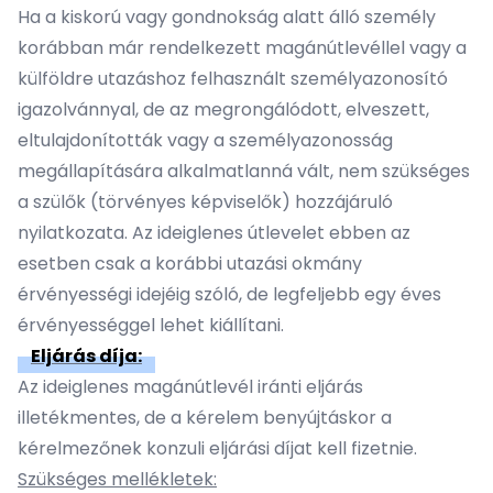
Ha a kiskorú vagy gondnokság alatt álló személy
korábban már rendelkezett magánútlevéllel vagy a
külföldre utazáshoz felhasznált személyazonosító
igazolvánnyal, de az megrongálódott, elveszett,
eltulajdonították vagy a személyazonosság
megállapítására alkalmatlanná vált, nem szükséges
a szülők (törvényes képviselők) hozzájáruló
nyilatkozata. Az ideiglenes útlevelet ebben az
esetben csak a korábbi utazási okmány
érvényességi idejéig szóló, de legfeljebb egy éves
érvényességgel lehet kiállítani.
Eljárás díja:
Az ideiglenes magánútlevél iránti eljárás
illetékmentes, de a kérelem benyújtáskor a
kérelmezőnek konzuli eljárási díjat kell fizetnie.
Szükséges mellékletek: