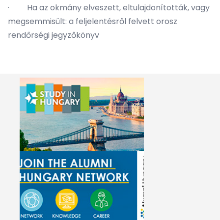
· Ha az okmány elveszett, eltulajdonították, vagy
megsemmisült: a feljelentésről felvett orosz
rendőrségi jegyzőkönyv