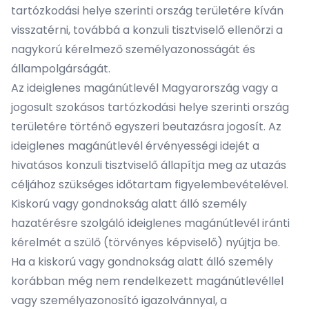
tartózkodási helye szerinti ország területére kíván
visszatérni, továbbá a konzuli tisztviselő ellenőrzi a
nagykorú kérelmező személyazonosságát és
állampolgárságát.
Az ideiglenes magánútlevél Magyarország vagy a
jogosult szokásos tartózkodási helye szerinti ország
területére történő egyszeri beutazásra jogosít. Az
ideiglenes magánútlevél érvényességi idejét a
hivatásos konzuli tisztviselő állapítja meg az utazás
céljához szükséges időtartam figyelembevételével.
Kiskorú vagy gondnokság alatt álló személy
hazatérésre szolgáló ideiglenes magánútlevél iránti
kérelmét a szülő (törvényes képviselő) nyújtja be.
Ha a kiskorú vagy gondnokság alatt álló személy
korábban még nem rendelkezett magánútlevéllel
vagy személyazonosító igazolvánnyal, a