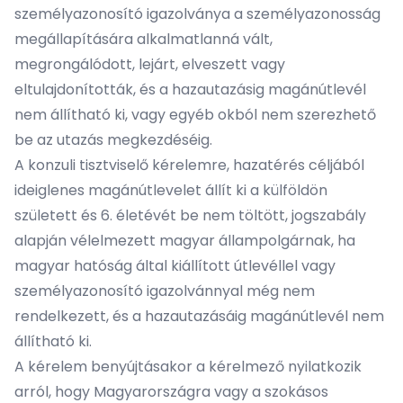
személyazonosító igazolványa a személyazonosság
megállapítására alkalmatlanná vált,
megrongálódott, lejárt, elveszett vagy
eltulajdonították, és a hazautazásig magánútlevél
nem állítható ki, vagy egyéb okból nem szerezhető
be az utazás megkezdéséig.
A konzuli tisztviselő kérelemre, hazatérés céljából
ideiglenes magánútlevelet állít ki a külföldön
született és 6. életévét be nem töltött, jogszabály
alapján vélelmezett magyar állampolgárnak, ha
magyar hatóság által kiállított útlevéllel vagy
személyazonosító igazolvánnyal még nem
rendelkezett, és a hazautazásáig magánútlevél nem
állítható ki.
A kérelem benyújtásakor a kérelmező nyilatkozik
arról, hogy Magyarországra vagy a szokásos