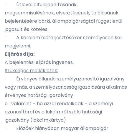
· Útlevél eltulajdonításának,
megsemmisülésének, elvesztésének, találásának
bejelentésére bárki, állampolgárságtól függetlenül
jogosult és köteles.
· A kérelem előterjesztésekor személyesen kell
megjelenni.
Eljárás díja:
A bejelentési eljárás ingyenes.
Szükséges mellékletek:
· Érvényes állandó személyazonosító igazolvány
vagy más, a személyazonosság igazolására alkalmas
érvényes hatósági igazolvány
o valamint – ha azzal rendelkezik – a személyi
azonosítóról és a lakcímről szóló hatósági
igazolvány (lakcímkártya)
· Előzőek hiányában magyar állampolgár