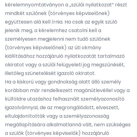
kérelemnyomtatványon a „szülői nyilatkozat” részt
mindkét szülőnek (törvényes képviselőnek)
együttesen alá kell írnia. Ha csak az egyik szülő
jelenik meg, a kérelemhez csatolni kell a
személyesen megjelenni nem tudó szülőnek
(törvényes képviselőnek) az úti okmány
kiállításához hozzájáruló nyilatkozatát tartalmazó
okiratot vagy a szülői felügyeleti jog megszűnését,
illetőleg szünetelését igazoló okiratot.
Ha a kiskorú vagy gondnokság alatt álló személy
korábban már rendelkezett magánútlevéllel vagy a
külföldre utazáshoz felhasznált személyazonosító
igazolvánnyal, de az megrongálódott, elveszett,
eltulajdonították vagy a személyazonosság
megállapítására alkalmatlanná vált, nem szükséges
a szülők (törvényes képviselők) hozzájáruló