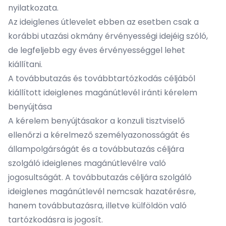
nyilatkozata.
Az ideiglenes útlevelet ebben az esetben csak a
korábbi utazási okmány érvényességi idejéig szóló,
de legfeljebb egy éves érvényességgel lehet
kiállítani.
A továbbutazás és továbbtartózkodás céljából
kiállított ideiglenes magánútlevél iránti kérelem
benyújtása
A kérelem benyújtásakor a konzuli tisztviselő
ellenőrzi a kérelmező személyazonosságát és
állampolgárságát és a továbbutazás céljára
szolgáló ideiglenes magánútlevélre való
jogosultságát. A továbbutazás céljára szolgáló
ideiglenes magánútlevél nemcsak hazatérésre,
hanem továbbutazásra, illetve külföldön való
tartózkodásra is jogosít.