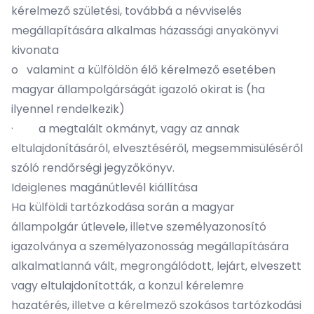
kérelmező születési, továbbá a névviselés
megállapítására alkalmas házassági anyakönyvi
kivonata
o valamint a külföldön élő kérelmező esetében
magyar állampolgárságát igazoló okirat is (ha
ilyennel rendelkezik)
· a megtalált okmányt, vagy az annak
eltulajdonításáról, elvesztéséről, megsemmisüléséről
szóló rendőrségi jegyzőkönyv.
Ideiglenes magánútlevél kiállítása
Ha külföldi tartózkodása során a magyar
állampolgár útlevele, illetve személyazonosító
igazolványa a személyazonosság megállapítására
alkalmatlanná vált, megrongálódott, lejárt, elveszett
vagy eltulajdonították, a konzul kérelemre
hazatérés, illetve a kérelmező szokásos tartózkodási