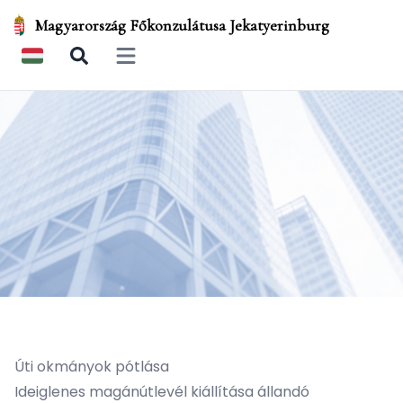
Magyarország Főkonzulátusa Jekatyerinburg
Open main menu
Úti okmányok pótlása
Ideiglenes magánútlevél kiállítása állandó