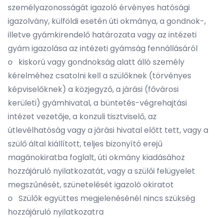
személyazonosságát igazoló érvényes hatósági
igazolvány, külföldi esetén úti okmánya, a gondnok-,
illetve gyámkirendelő határozata vagy az intézeti
gyám igazolása az intézeti gyámság fennállásáról
o kiskorú vagy gondnokság alatt álló személy
kérelméhez csatolni kell a szülőknek (törvényes
képviselőknek) a közjegyző, a járási (fővárosi
kerületi) gyámhivatal, a büntetés-végrehajtási
intézet vezetője, a konzuli tisztviselő, az
útlevélhatóság vagy a járási hivatal előtt tett, vagy a
szülő által kiállított, teljes bizonyító erejű
magánokiratba foglalt, úti okmány kiadásához
hozzájáruló nyilatkozatát, vagy a szülői felügyelet
megszűnését, szünetelését igazoló okiratot
o Szülők együttes megjelenésénél nincs szükség
hozzájáruló nyilatkozatra