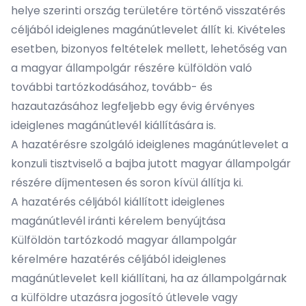
helye szerinti ország területére történő visszatérés
céljából ideiglenes magánútlevelet állít ki. Kivételes
esetben, bizonyos feltételek mellett, lehetőség van
a magyar állampolgár részére külföldön való
további tartózkodásához, tovább- és
hazautazásához legfeljebb egy évig érvényes
ideiglenes magánútlevél kiállítására is.
A hazatérésre szolgáló ideiglenes magánútlevelet a
konzuli tisztviselő a bajba jutott magyar állampolgár
részére díjmentesen és soron kívül állítja ki.
A hazatérés céljából kiállított ideiglenes
magánútlevél iránti kérelem benyújtása
Külföldön tartózkodó magyar állampolgár
kérelmére hazatérés céljából ideiglenes
magánútlevelet kell kiállítani, ha az állampolgárnak
a külföldre utazásra jogosító útlevele vagy