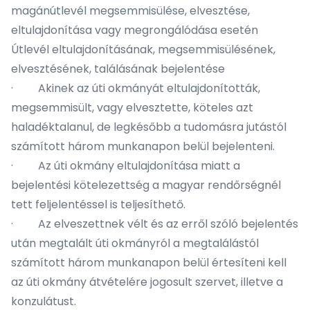
magánútlevél megsemmisülése, elvesztése,
eltulajdonítása vagy megrongálódása esetén
Útlevél eltulajdonításának, megsemmisülésének,
elvesztésének, találásának bejelentése
· Akinek az úti okmányát eltulajdonították,
megsemmisült, vagy elvesztette, köteles azt
haladéktalanul, de legkésőbb a tudomásra jutástól
számított három munkanapon belül bejelenteni.
· Az úti okmány eltulajdonítása miatt a
bejelentési kötelezettség a magyar rendőrségnél
tett feljelentéssel is teljesíthető.
· Az elveszettnek vélt és az erről szóló bejelentés
után megtalált úti okmányról a megtalálástól
számított három munkanapon belül értesíteni kell
az úti okmány átvételére jogosult szervet, illetve a
konzulátust.