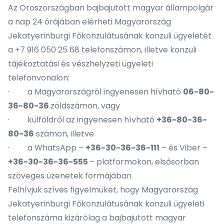
Az Oroszországban bajbajutott magyar állampolgár
a nap 24 órájában elérheti Magyarország
Jekatyerinburgi Főkonzulátusának konzuli ügyeletét
a +7 916 050 25 68 telefonszámon, illetve konzuli
tájékoztatási és vészhelyzeti ügyeleti
telefonvonalon:
· a Magyarországról ingyenesen hívható
06-80-
36-80-36
zöldszámon, vagy
· külföldről az ingyenesen hívható
+36-80-36-
80-36
számon, illetve
· a WhatsApp –
+36-30-36-36-111
– és Viber –
+36-30-36-36-555
– platformokon, elsősorban
szöveges üzenetek formájában.
Felhívjuk szíves figyelmüket, hogy Magyarország
Jekatyerinburgi Főkonzulátusának konzuli ügyeleti
telefonszáma kizárólag a bajbajutott magyar