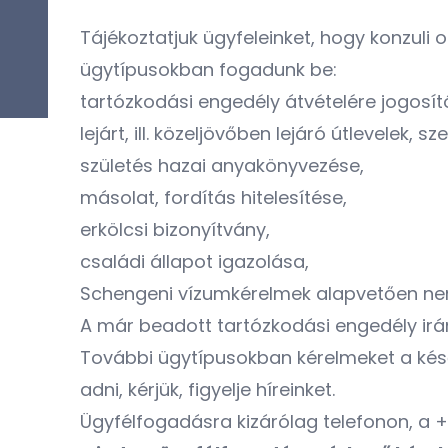
Tájékoztatjuk ügyfeleinket, hogy konzuli 
ügytípusokban fogadunk be:
tartózkodási engedély átvételére jogosí
lejárt, ill. közeljövőben lejáró útlevelek, 
születés hazai anyakönyvezése,
másolat, fordítás hitelesítése,
erkölcsi bizonyítvány,
családi állapot igazolása,
Schengeni vízumkérelmek alapvetően nem 
A már beadott tartózkodási engedély irán
További ügytípusokban kérelmeket a késő
adni, kérjük, figyelje híreinket.
Ügyfélfogadásra kizárólag telefonon, a 