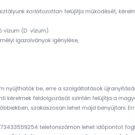
osztályunk
korlátozottan
felújítja működését, kére
tó vízum (D vízum)
személyi igazolványok igénylése,
nyújthatók be, erre a szolgáltatások újranyitásá
ti kérelmek feldolgozását szintén felújítja a mag
bbiekben, szakaszosan lehet majd benyújtani. Err
+73433559254 telefonszámon lehet időpontot fogla