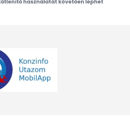
őtlenítő használatát követően léphet