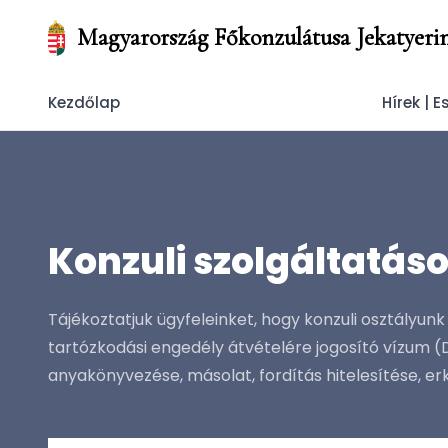
Magyarország Főkonzulátusa Jekatyeri
Kezdőlap
Hírek | 
Konzuli szolgáltatáso
Tájékoztatjuk ügyfeleinket, hogy konzuli osztályun
tartózkodási engedély átvételére jogosító vízum (D v
anyakönyvezése, másolat, fordítás hitelesítése, erkö