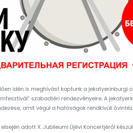
n idén is meghívást kaptunk a jekatyerinburgi osz
lmfesztivál
” szabadtéri rendezvényeire. A jekatyeri
ezése, amit végül a hatóságok rendkívüli óvintéz
 elsején adott
X. Jubileumi Újévi Koncertjéről
készül