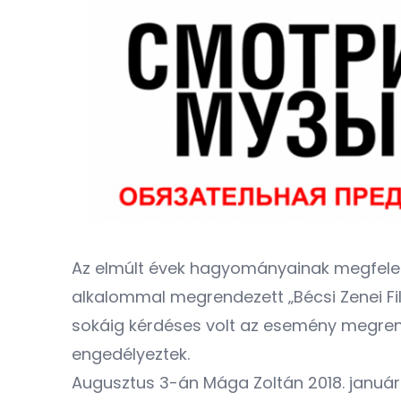
Az elmúlt évek hagyományainak megfelelőe
alkalommal megrendezett „
Bécsi Zenei Fi
sokáig kérdéses volt az esemény megrend
engedélyeztek.
Augusztus 3-án
Mága Zoltán
2018. január