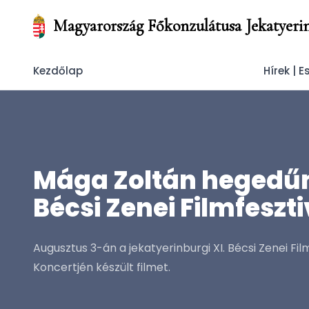
Magyarország Főkonzulátusa Jekatyeri
Kezdőlap
Hírek | 
Mága Zoltán hegedűm
Bécsi Zenei Filmfeszt
Augusztus 3-án a jekatyerinburgi XI. Bécsi Zenei Fi
Koncertjén készült filmet.