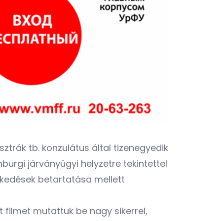
trák tb. konzulátus által tizenegyedik
nburgi járványügyi helyzetre tekintettel
kedések betartatása mellett
t filmet mutattuk be nagy sikerrel,