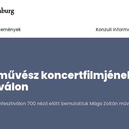
nburg
Események
Konzuli inform
űvész koncertfilmjének
iválon
lmfesztiválon 700 néző előtt bemutattuk Mága Zoltán művés