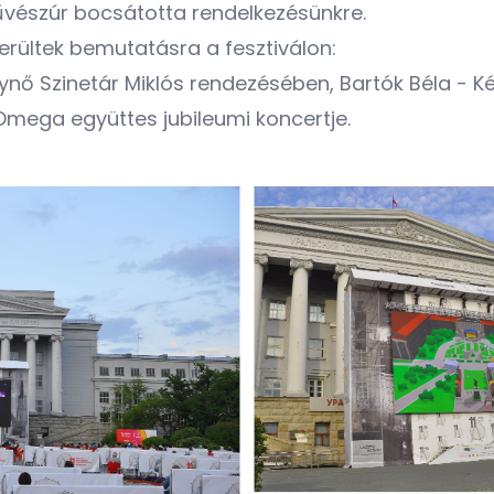
űvészúr bocsátotta rendelkezésünkre.
erültek bemutatásra a fesztiválon:
lynő Szinetár Miklós rendezésében, Bartók Béla - 
 Omega együttes jubileumi koncertje.