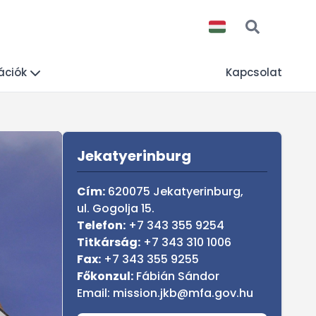
ációk
Kapcsolat
Sidebar
Jekatyerinburg
Cím:
620075 Jekatyerinburg,
ul. Gogolja 15.
Telefon:
+7 343 355 9254
Titkárság:
+7 343 310 1006
Fax:
+7 343 355 9255
Főkonzul:
Fábián Sándor
Email: mission.jkb@mfa.gov.hu