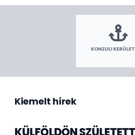
amennyiben Magyarországon kívül még két sc
adunk ki vízumot.
Fontos feladatunknak tekintjük hazánk kulturál
értékeinek bemutatását, népszerűsítés
vonatkozású rendezvények (kiállítások,
szervezésében, lebonyolításában.
KONZULI KERÜLE
Bármilyen, tevékenységünkkel kapcsolatos t
segítsék munkánkat!
Kiemelt hírek
KÜLFÖLDÖN SZÜLETET