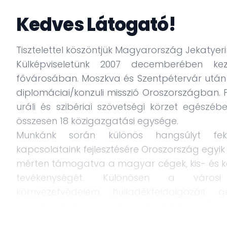
Kedves Látogató!
Tisztelettel köszöntjük Magyarország Jekatye
Külképviseletünk 2007 decemberében ke
fővárosában. Moszkva és Szentpétervár után
diplomáciai/konzuli misszió Oroszországban.
uráli és szibériai szövetségi körzet egészéb
összesen 18 közigazgatási egysége.
Munkánk során különös hangsúlyt fekte
kapcsolataink fejlesztésére Oroszország egyik l
mérten támogatva a magyar cégek, kis- és köze
tevékenységét. Különösen a városi inf
környezetvédelem, hulladékfeldolgozás,
együttműködésre, ezeken a területeken már ere
Főkonzulátusunk schengeni vízumközpontkén