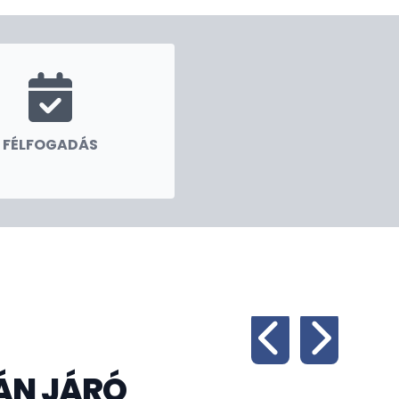
FÉLFOGADÁS
ÁN JÁRÓ
Vá