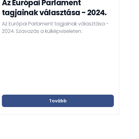
Az Európai Parlament
A 
tagjainak választása - 2024.
Ak
di
Az Európai Parlament tagjainak választása -
ér
2024. Szavazás a külképviseleten.
A M
hird
szá
ame
Külü
Egy
ker
Tovább