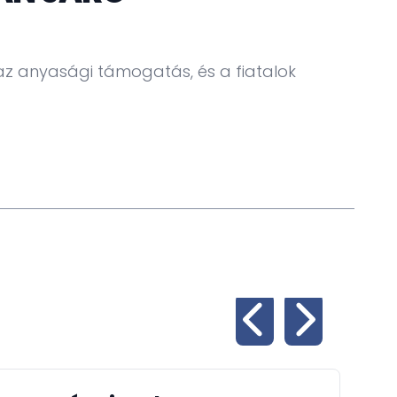
2022.
felfü
z anyasági támogatás, és a fiatalok
To