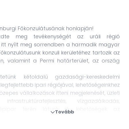
rinburgi Főkonzulátusának honlapján!
zdte meg tevékenységét az uráli régió
 itt nyílt meg sorrendben a harmadik magyar
 Főkonzulátusunk
konzuli kerületéhez
tartozik az
en, valamint a Permi határterület, az ország
tünk kétoldalú gazdasági-kereskedelmi
egfejlettebb ipari régiójával, lehetőségeinkhez
pes vállalkozások itteni megjelenését, üzleti
rastruktúrafejlesztés, vízgazdálkodás,
 gépipar terén látunk jó lehetőségek az
Tovább
dményeket is sikerült felmutatni.
t is jelentős szerepet játszik a régióban,