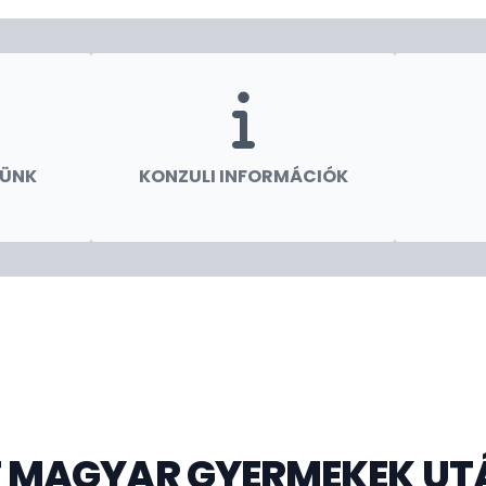
hengeni övezethez tartozó ország nevében is
is, művészeti, tudományos, sport és turisztikai
ét. Rendszeresen közreműködünk magyar
 fesztiválok, előadóművészek fellépése)
TÜNK
KONZULI INFORMÁCIÓK
anácsot, észrevétel szívesen veszünk, kérem
T MAGYAR GYERMEKEK UT